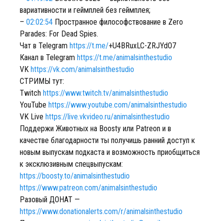
вариативности и геймплей без геймплея;
–
02:02:54
Пространное философствование в Zero
Parades: For Dead Spies.
Чат в Telegram
https://t.me/
+U4BRuxLC-ZRJYdO7
Канал в Telegram
https://t.me/animalsinthestudio
VK
https://vk.com/animalsinthestudio
СТРИМЫ тут:
Twitch
https://www.twitch.tv/animalsinthestudio
YouTube
https://www.youtube.com/animalsinthestudio
VK Live
https://live.vkvideo.ru/animalsinthestudio
Поддержи Животных на Boosty или Patreon и в
качестве благодарности ты получишь ранний доступ к
новым выпускам подкаста и возможность приобщиться
к эксклюзивным спецвыпускам:
https://boosty.to/animalsinthestudio
https://www.patreon.com/animalsinthestudio
Разовый ДОНАТ —
https://www.donationalerts.com/r/animalsinthestudio