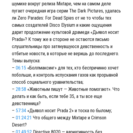
шумихе вокруг релиза Mixtape, чем на самом деле
пугает очередная игра серии The Dark Pictures, удалась
ли Zero Parades: For Dead Spies от не то чтобы тех
самых создателей Disco Elysium и какие ощущения
дарит продолжение культовой драмеди «Дьявол носит
Prada»? К тому же в стороне не остаются письмо
слушательницы про затянувшуюся девственность и
отбитые новости, в которые не веришь до последнего.
Темы выпуска:
–
06:15
«Боллмаксинг» для тех, кто беспричинно хочет
побольше, и контроль испускания газов как прорывной
способ социального уравнительства;
–
28:58
«Животным пишут — Животные помогают». Что
делать и как быть, если тебе 35, а ты все еще
девственница?
–
57:34
«Дьявол носит Prada 2» и тоска по былому;
–
01:24:21
Что общего между Mixtape и Crimson
Desert?
–
01:49:52
Directive 8020 — вариативность без