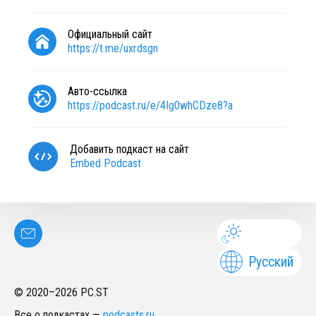
Официальный сайт
https://t.me/uxrdsgn
Авто-ссылка
https://podcast.ru/e/4Ig0whCDze8?a
Добавить подкаст на сайт
Embed Podcast
Русский
© 2020–
2026
PC.ST
Все о подкастах
—
podcasts.ru