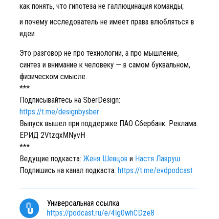
как понять, что гипотеза не галлюцинация команды;
и почему исследователь не имеет права влюбляться в
идеи
Это разговор не про технологии, а про мышление,
синтез и внимание к человеку — в самом буквальном,
физическом смысле.
***
Подписывайтесь на SberDesign:
https://t.me/designbysber
Выпуск вышел при поддержке ПАО Сбербанк. Реклама.
ЕРИД 2VtzqxMNyvH
***
Ведущие подкаста:
Женя Шевцов
и
Настя Лавруш
Подпишись на канал подкаста:
https://t.me/evdpodcast
Универсальная ссылка
https://podcast.ru/e/4Ig0whCDze8