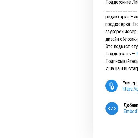
Поддержите Ли
_____________
редакторка Жа
продюсерка На
звукорежиссер 
дизайн обложки
Это подкаст ст
Поддержать —
Подписывайтесь
И на наш инста
Универ
https:/
Добави
Embed 