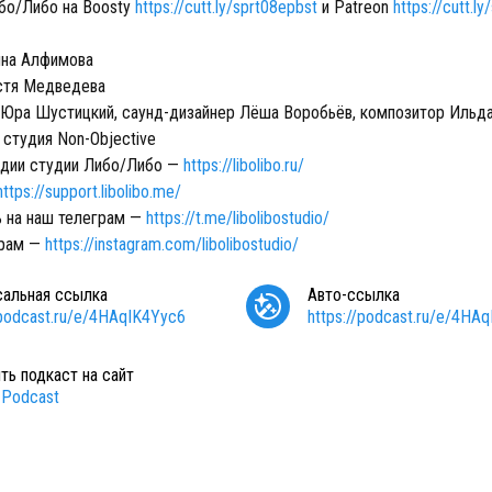
бо/Либо на Boosty
https://cutt.ly/sprt08epbst
и Patreon
https://cutt.l
нна Алфимова
стя Медведева
Юра Шустицкий, саунд-дизайнер Лёша Воробьёв, композитор Ильд
 студия Non-Objective
удии студии Либо/Либо —
https://libolibo.ru/
https://support.libolibo.me/
 на наш телеграм —
https://t.me/libolibostudio/
грам —
https://instagram.com/libolibostudio/
сальная ссылка
Авто-ссылка
/podcast.ru/e/4HAqIK4Yyc6
https://podcast.ru/e/4HA
ть подкаст на сайт
Podcast