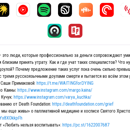
 это люди, которые профессионально за деньги сопровождают уми
близким принять утрату. Как и где учат таких специалистов? Что н
доулой? Почему предложение таких услуг пока очень сильно превы
с тремя русскоязычными доулами смерти и пытается во всём этом 
 Саши Примаковой:
https://t.me/WAITINGforDYING
о Каины:
https://www.instagram.com/margo.kaina/
 Кучук:
https://www.instagram.com/varya_kuchka/
ванию от Death Foundation:
https://deathfoundation.com/grief
 мы еще живы» о паллиативной медицине и хосписе Святого Христ
/9Yx8XOkkpFh
т «Любить нельзя воспитывать»:
https://pc.st/1622007687