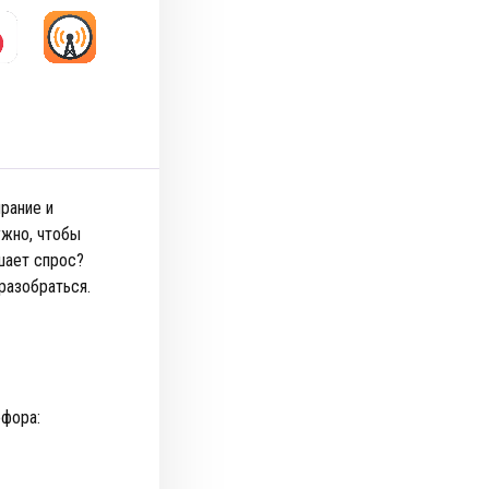
рание и
ужно, чтобы
шает спрос?
разобраться.
офора: