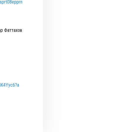
y/sprt08epprn
ар Фаттахов
qIK4Yyc6?a