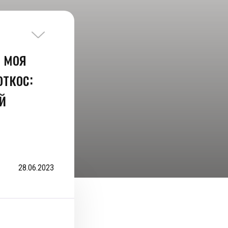
 моя
ткос:
й
28.06.2023