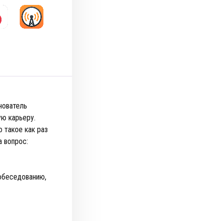
нователь
ую карьеру.
о такое как раз
а вопрос:
обеседованию,