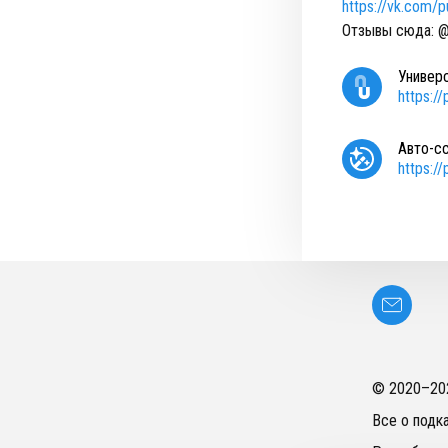
https://vk.com/
Отзывы сюда: 
Универ
https:/
Авто-с
https:/
© 2020–
20
Все о подк