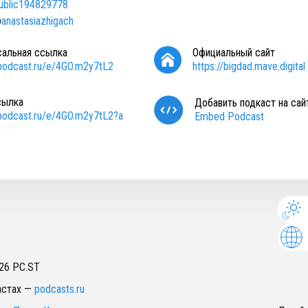
public194829778
@
anastasiazhigach
сальная ссылка
Официальный сайт
/podcast.ru/e/4GO.m2y7tL2
https://bigdad.mave.digital
сылка
Добавить подкаст на сай
/podcast.ru/e/4GO.m2y7tL2?a
Embed Podcast
26
PC.ST
астах
—
podcasts.ru