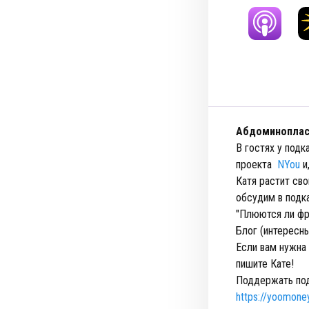
Абдоминопласт
В гостях у под
проекта
NYou
и
Катя растит сво
обсудим в подка
"Плюются ли фр
Блог (интересн
Если вам нужна
пишите Кате!
Поддержать под
https://yoomone