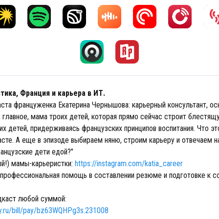
ика, Франция и карьера в ИТ.
каста француженка Екатерина Чернышова: карьерный консультант, ос
, главное, мама троих детей, которая прямо сейчас строит блестящ
их детей, придерживаясь французских принципов воспитания. Что эт
сте. А еще в эпизоде выбираем няню, строим карьеру и отвечаем н
анцузские дети едой?"
ый!) мамы-карьеристки:
https://instagram.com/katia_career
 профессиональная помощь в составлении резюме и подготовке к с
каст любой суммой:
y.ru/bill/pay/bz63WQHPg3s.231008