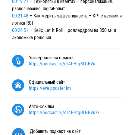
00:19:27
– Технологии в ивентах – персонализация,
распознавание, digital-опыт
00:21:48
– Как мерить эффективность – KPI с весами и
логика ROI
00:24:51
– Кейс Let It Roll – роллердром на 350 м² и
экономика решения
Универсальная ссылка
https://podcast.ru/e/4FHtgBLGBVu
Официальный сайт
https://eve.podster.fm
Авто-ссылка
https://podcast.ru/e/4FHtgBLGBVu?a
Добавить подкаст на сайт