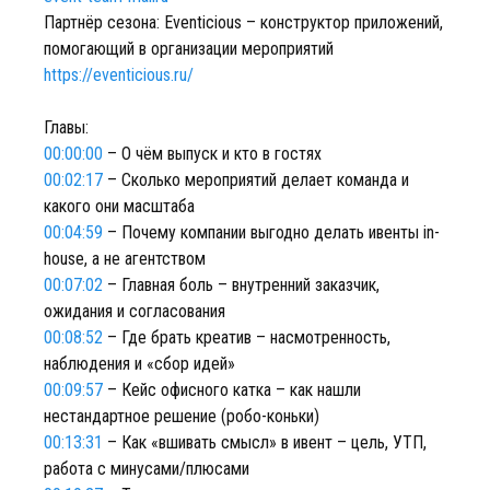
Партнёр сезона: Eventicious – конструктор приложений,
помогающий в организации мероприятий
https://eventicious.ru/
Главы:
00:00:00
– О чём выпуск и кто в гостях
00:02:17
– Сколько мероприятий делает команда и
какого они масштаба
00:04:59
– Почему компании выгодно делать ивенты in-
house, а не агентством
00:07:02
– Главная боль – внутренний заказчик,
ожидания и согласования
00:08:52
– Где брать креатив – насмотренность,
наблюдения и «сбор идей»
00:09:57
– Кейс офисного катка – как нашли
нестандартное решение (робо-коньки)
00:13:31
– Как «вшивать смысл» в ивент – цель, УТП,
работа с минусами/плюсами