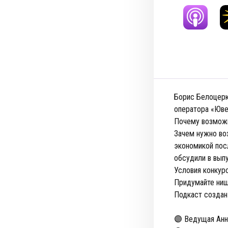
Борис Белоцерк
оператора «Ювен
Почему возможн
Зачем нужно во
экономикой пос
обсудили в выпу
Условия конкур
Придумайте ниш
Подкаст создан
🟣 Ведущая Анна