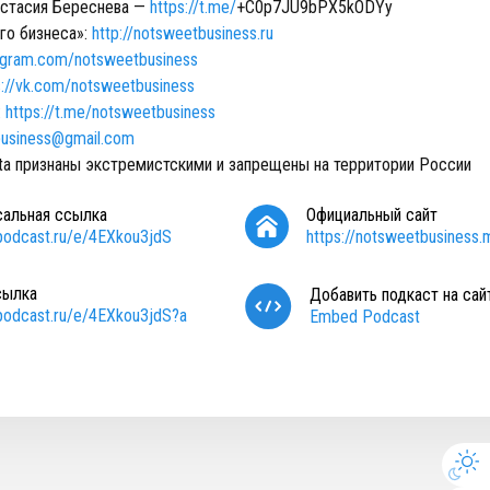
астасия Береснева —
https://t.me/
+C0p7JU9bPX5kODYy
го бизнеса»:
http://notsweetbusiness.ru
agram.com/notsweetbusiness
s://vk.com/notsweetbusiness
:
https://t.me/notsweetbusiness
usiness@gmail.com
eta признаны экстремистскими и запрещены на территории России
сальная ссылка
Официальный сайт
/podcast.ru/e/4EXkou3jdS
https://notsweetbusiness.m
сылка
Добавить подкаст на сай
/podcast.ru/e/4EXkou3jdS?a
Embed Podcast