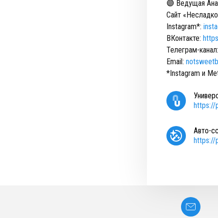
🟣 Ведущая Ан
Сайт «Несладко
Instagram*:
inst
ВКонтакте:
http
Телеграм-канал
Email:
notsweetb
*Instagram и M
Универ
https:/
Авто-с
https:/