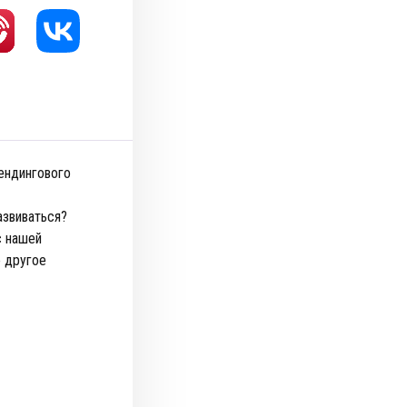
ендингового
азвиваться?
с нашей
е другое