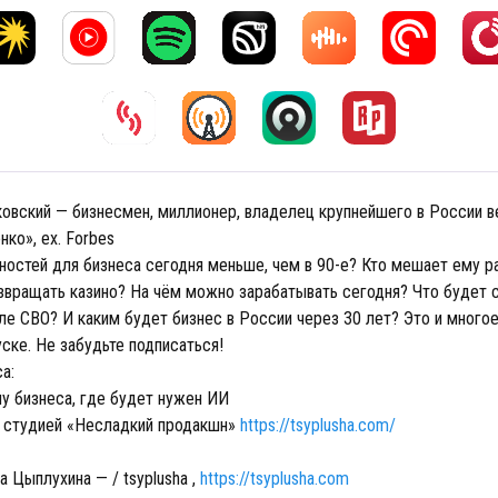
овский — бизнесмен, миллионер, владелец крупнейшего в России в
ко», ex. Forbes
остей для бизнеса сегодня меньше, чем в 90-е? Кто мешает ему р
звращать казино? На чём можно зарабатывать сегодня? Что будет 
ле СВО? И каким будет бизнес в России через 30 лет? Это и много
ске. Не забудьте подписаться!
са:
у бизнеса, где будет нужен ИИ
 студией «Несладкий продакшн»
https://tsyplusha.com/
 Цыплухина — / tsyplusha ,
https://tsyplusha.com