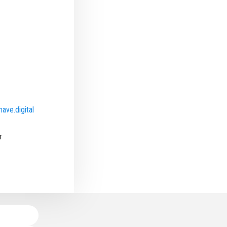
ave.digital
т