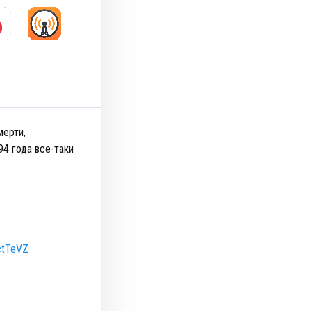
мерти,
94 года все-таки
yctTeVZ