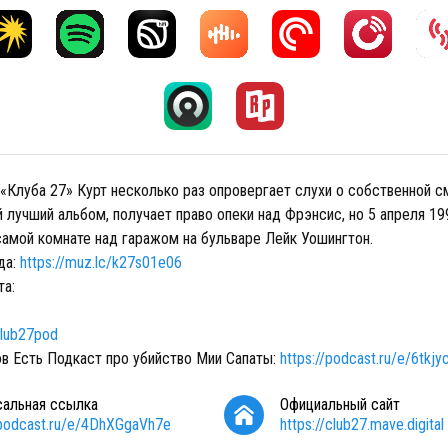
«Клуба 27» Курт несколько раз опровергает слухи о собственной с
 лучший альбом, получает право опеки над Фрэнсис, но 5 апреля 19
самой комнате над гаражом на бульваре Лейк Уошингтон.
да:
https://muz.lc/k27s01e06
та:
club27pod
в Есть Подкаст про убийство Мии Сапаты:
https://podcast.ru/e/6tkj
сальная ссылка
Официальный сайт
/podcast.ru/e/4DhXGgaVh7e
https://club27.mave.digital