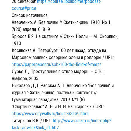
26 сентября:
https://course.libolibo.me/podcast-
course#price
Список источников:
Аверченко, А. Без почвы // Скетинг-ринк. 1910. No 1.
7(20) апреля. С. 8–9.
Брюсов В.Я. На скэтинге // Стихи Нелли — М.: Скорпион,
1913
Косинская А. Петербург 100 лет назад: откуда на
Марсовом взялись северные олени и роллеры / URL:
https://paperpaper.ru/spb-100-the-field-of-mars/
Лурье Л., Преступления в стиле модерн. — СПб.:
Амфора, 2005
Николаев Д.Д. Рассказ А. Т. Аверченко "Без почвы" и
журнал "Скетинг-ринк": поэтика и контекст //
Гуманитарная парадигма. 2019. №1 (8)
"Спортинг-палас" А. Н. и Н. Н. Башкировых / URL:
https://www.citywalls.ru/house33139.html
Татаринов В.В. / URL:
http://www.susam.ru/index.php?
task=viewlink&link_id=607