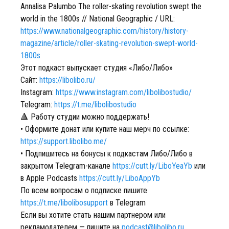
Annalisa Palumbo The roller-skating revolution swept the
world in the 1800s // National Geographic / URL:
https://www.nationalgeographic.com/history/history-
magazine/article/roller-skating-revolution-swept-world-
1800s
Этот подкаст выпускает студия «Либо/Либо»
Сайт:
https://libolibo.ru/
Instagram:
https://www.instagram.com/libolibostudio/
Telegram:
https://t.me/libolibostudio
🔺 Работу студии можно поддержать!
• Оформите донат или купите наш мерч по ссылке:
https://support.libolibo.me/
• Подпишитесь на бонусы к подкастам Либо/Либо в
закрытом Telegram-канале
https://cutt.ly/LiboYeaYb
или
в Apple Podcasts
https://cutt.ly/LiboAppYb
По всем вопросам о подписке пишите
https://t.me/libolibosupport
в Telegram
Если вы хотите стать нашим партнером или
рекламодателем — пишите на
podcast@libolibo.ru