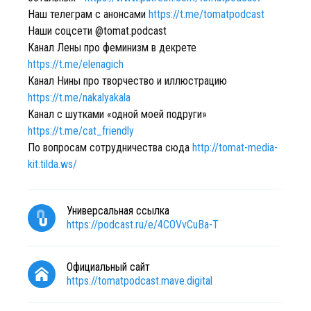
Наш телеграм с анонсами
https://t.me/tomatpodcast
Наши соцсети @tomat.podcast
Канал Лены про феминизм в декрете
https://t.me/elenagich
Канал Нины про творчество и иллюстрацию
https://t.me/nakalyakala
Канал с шутками «одной моей подруги»
https://t.me/cat_friendly
По вопросам сотрудничества сюда
http://tomat-media-
kit.tilda.ws/
Универсальная ссылка
https://podcast.ru/e/4COVvCuBa-T
Официальный сайт
https://tomatpodcast.mave.digital