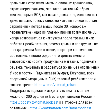
правильная стратегия; мифы о силовых тренировках,
страх «перекачаться»; что такое «активный образ
жизни», нормы ВОЗ; как начать двигаться, если сил нет
даже на шаги; почему силовые - это не только про зал;
саркопения и потеря мышц после 30; «оверюз»/
перенагрузка - одна из главных причин травм после 30;
когда возвращаться к нагрузкам после травмы и как
работает реабилитация; почему грыжи и протрузии - не
всегда причина боли в спине; спорт при хронических
состояниях и после родов - что делать вместо
запретов; как носить продукты из магазина, поднимать
ребенка, танцевать и радоваться жизни без ограничений
У нас в гостях - Гаджиисаева Зумруд Юсуповна, врач
спортивной медицины и ЛФК, тазовый реабилитолог и
фитнес-тренер
https://t.me/zumrud_rehab
Поддержать подкаст и задонатить нам на монтаж
можно от 200 рублей на Бусти для жителей России -
https://boosty.to/tomat.podcast
и Патреоне для всех
остальных -
https://www.patreon.com/tomatpodcast