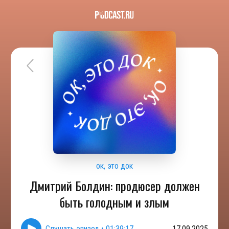
ок, это док
Дмитрий Болдин: продюсер должен
быть голодным и злым
Слушать эпизод
•
01:39:17
17.09.2025