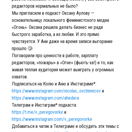
редакторов нормальных не было?
Мы пригласили в подкаст Оксану Аулову —
основательницу локального феминистского медиа
«Огонь». Оксана решила делать бизнес не ради
быстрого заработка, а из любви. И это прямо
чувствуется. У Ани даже на время записи выгорание
прошло 🥲
Поговорили про ценности в работе, зарплату
редакторов, «пожары» в «Огне» (фьють-ха!) и то, как
живая теплая аудитория может выиграть у огромных
охватов.
Подписаться на Колю и Аню в Инстаграме*:
https://www.instagram.com/nicolas_ovchinnicov
и
https://www.instagram.com/ahedera
Телеграм и Инстаграм* подкаста:
https://t.me/v_peregovorke
и
https://www.instagram.com/v_peregovorke
Добавиться в чатик в Телеграме и обсудить эти темы с