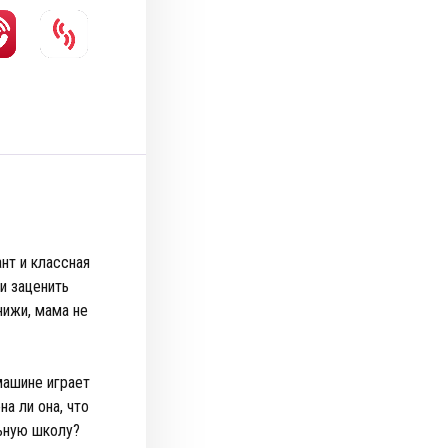
нт и классная
и заценить
нижи, мама не
машине играет
а ли она, что
альную школу?