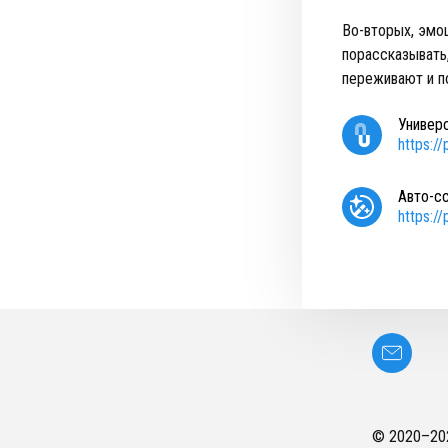
Во-вторых, эмоц
порассказывать,
переживают и п
Универ
https:/
Авто-с
https:/
© 2020–
20