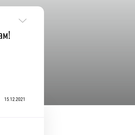
ам!
15.12.2021