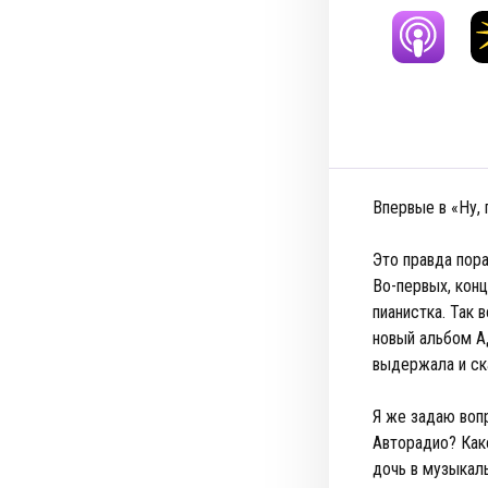
Впервые в «Ну, 
Это правда пор
Во-первых, кон
пианистка. Так 
новый альбом А
выдержала и ск
Я же задаю воп
Авторадио? Како
дочь в музыкал