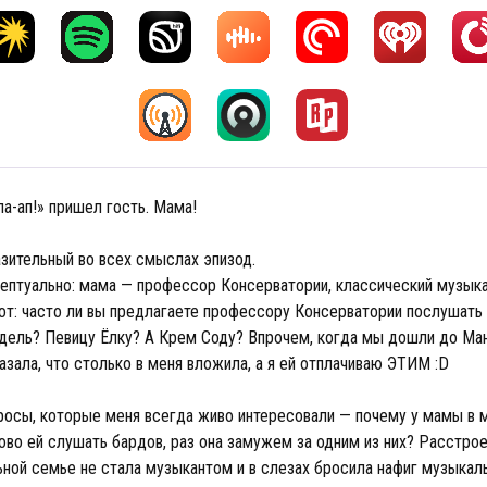
па-ап!» пришел гость. Мама!
азительный во всех смыслах эпизод.
цептуально: мама — профессор Консерватории, классический музыка
вот: часто ли вы предлагаете профессору Консерватории послушать 
дель? Певицу Ёлку? А Крем Соду? Впрочем, когда мы дошли до Ма
азала, что столько в меня вложила, а я ей отплачиваю ЭТИМ :D
росы, которые меня всегда живо интересовали — почему у мамы в 
во ей слушать бардов, раз она замужем за одним из них? Расстроен
ьной семье не стала музыкантом и в слезах бросила нафиг музык