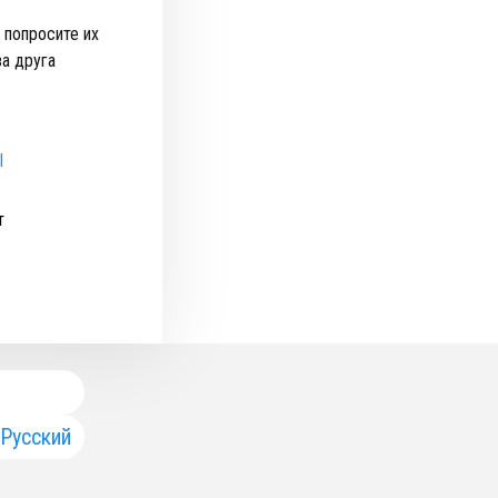
 попросите их
за друга
l
т
Русский