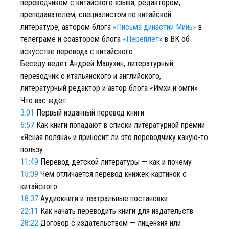
переводчиком с китайского языка, редактором,
преподавателем, специалистом по китайской
литературе, автором блога
«Письма династии Минь»
в
телеграме и соавтором блога
«Переплет»
в ВК об
искусстве перевода с китайского
Беседу ведет Андрей Манухин, литературный
переводчик с итальянского и английского,
литературный редактор и автор блога «Имхи и омги»
Что вас ждет:
3:01
Первый изданный перевод книги
6:57
Как книги попадают в списки литературной премии
«Ясная поляна» и приносит ли это переводчику какую-то
пользу
11:49
Перевод детской литературы — как и почему
15:09
Чем отличается перевод книжек-картинок с
китайского
18:37
Аудиокниги и театральные постановки
22:11
Как начать переводить книги для издательств
28:22
Договор с издательством — лицензия или