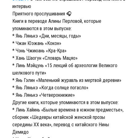
интервью
Приятного прослушивания 🎧
Книги в переводе Алины Перловой, которые
упоминаются в этом выпуске:
* Янь Лянькэ «Дни, месяцы, годы»
* Чжан Юэжань «Кокон»
* Чэнь Чжиюань «Кра-Кра»
* Хань Шаогун «Словарь Мацяо»
* Линь Мэйцунь «15 лекций об археологии Великого
шелкового пути»
* Янь Гэлин «Маленький журавль из мертвой деревни»
* Янь Лянькэ «Когда солнце погасло»
* Янь Лянькэ «Четверокнижие»
Другие книги, которые упоминаются в этом выпуске:
* Линь Хайинь «Былые времена в южном предместье»,
сборник «Шедевры китайской женской прозы
середины ХХ века», перевод с китайского Нины
Демидо