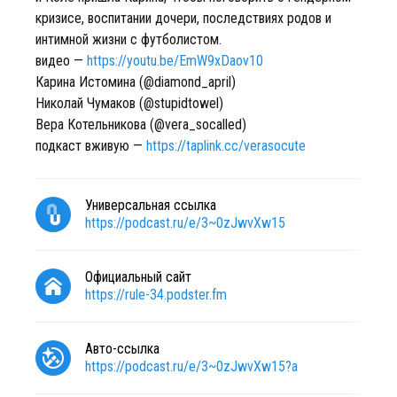
кризисе, воспитании дочери, последствиях родов и
интимной жизни с футболистом.
видео —
https://youtu.be/EmW9xDaov10
Карина Истомина (@diamond_april)
Николай Чумаков (@stupidtowel)
Вера Котельникова (@vera_socalled)
подкаст вживую —
https://taplink.cc/verasocute
Универсальная ссылка
https://podcast.ru/e/3~0zJwvXw15
Официальный сайт
https://rule-34.podster.fm
Авто-ссылка
https://podcast.ru/e/3~0zJwvXw15?a