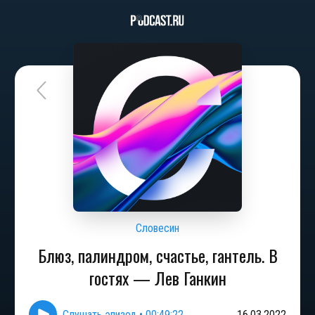
Словесин
Блюз, палиндром, счастье, гантель. В
гостях — Лев Ганкин
Слушать эпизод
•
00:49:22
16.03.2022