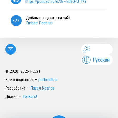
https://podcast.ru/e/3v~BdsQ4J_f?a
Добавить подкаст на сайт
Embed Podcast
Русский
© 2020–
2026
PC.ST
Все о подкастах
—
podcasts.ru
Разработка
—
Павел Козлов
Дизайн
—
Bonkers!