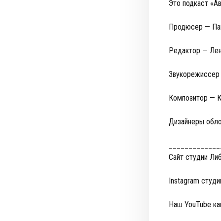
Это подкаст «Ав
Продюсер — Па
Редактор — Лен
Звукорежиссер 
Композитор — К
Дизайнеры обло
_____________
Сайт студии Ли
Instagram студ
Наш YouTube к