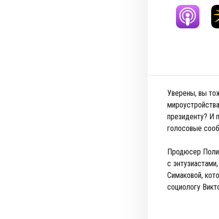
Уверены, вы то
мироустройства
президенту? И п
голосовые соо
Продюсер Полина
с энтузиастами,
Симаковой, кот
социологу Викто