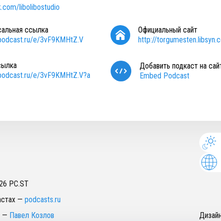
k.com/libolibostudio
сальная ссылка
Официальный сайт
/podcast.ru/e/3vF9KMHtZ.V
http://torgumesten.libsyn
сылка
Добавить подкаст на сай
/podcast.ru/e/3vF9KMHtZ.V?a
Embed Podcast
26
PC.ST
астах
—
podcasts.ru
—
Павел Козлов
Дизай