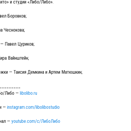
ито» и студии «Либо/Либо».
вел Боровков;
а Чеснокова;
— Павел Цуриков;
ира Вайнштейн;
жки — Таисия Демкина и Артем Матюшкин;
_________
бо/Либо —
libolibo.ru
ии —
instagram.com/libolibostudio
анал —
youtube.com/c/ЛибоЛибо