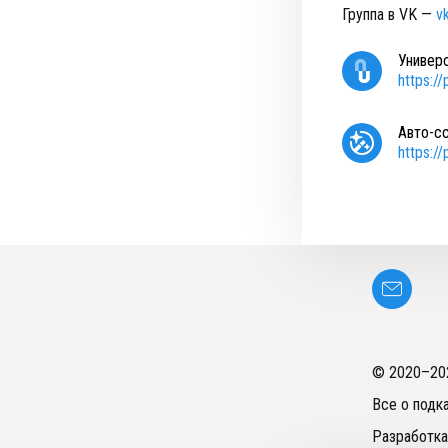
Группа в VK —
v
Универ
https:/
Авто-с
https:/
© 2020–
20
Все о подк
Разработка