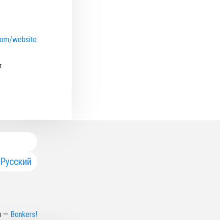
.com/website
т
Русский
н
—
Bonkers!