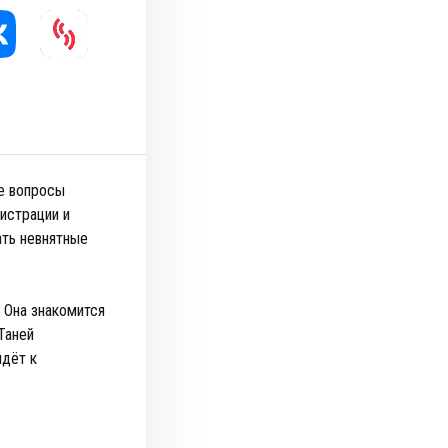
е вопросы
истрации и
ать невнятные
. Она знакомится
Таней
идёт к