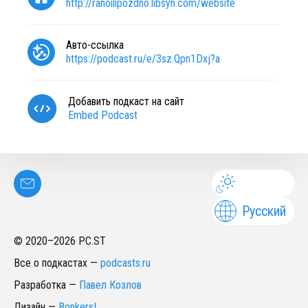
http://ranoilipozdno.libsyn.com/website
Авто-ссылка
https://podcast.ru/e/3sz.Qpn1Dxj?a
Добавить подкаст на сайт
Embed Podcast
Русский
© 2020–
2026
PC.ST
Все о подкастах
—
podcasts.ru
Разработка
—
Павел Козлов
Дизайн
—
Bonkers!