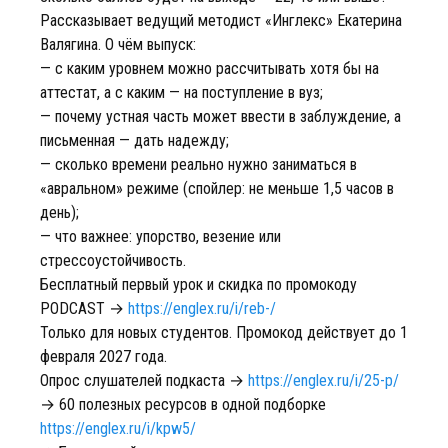
Рассказывает ведущий методист «Инглекс» Екатерина
Валягина. О чём выпуск:
— с каким уровнем можно рассчитывать хотя бы на
аттестат, а с каким — на поступление в вуз;
— почему устная часть может ввести в заблуждение, а
письменная — дать надежду;
— сколько времени реально нужно заниматься в
«авральном» режиме (спойлер: не меньше 1,5 часов в
день);
— что важнее: упорство, везение или
стрессоустойчивость.
Бесплатный первый урок и скидка по промокоду
PODCAST →
https://englex.ru/i/reb-/
Только для новых студентов. Промокод действует до 1
февраля 2027 года.
Опрос слушателей подкаста →
https://englex.ru/i/25-p/
→ 60 полезных ресурсов в одной подборке
https://englex.ru/i/kpw5/