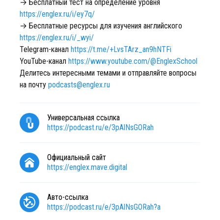
→ Бесплатный тест на определение уровня
https://englex.ru/i/ey7q/
→ Бесплатные ресурсы для изучения английского
https://englex.ru/i/_wyi/
Telegram-канал
https://t.me/+LvsTArz_an9hNTFi
YouTube-канал
https://www.youtube.com/@EnglexSchool
Делитесь интересными темами и отправляйте вопросы
на почту
podcasts@englex.ru
Универсальная ссылка
https://podcast.ru/e/3pAlNsGORah
Официальный сайт
https://englex.mave.digital
Авто-ссылка
https://podcast.ru/e/3pAlNsGORah?a