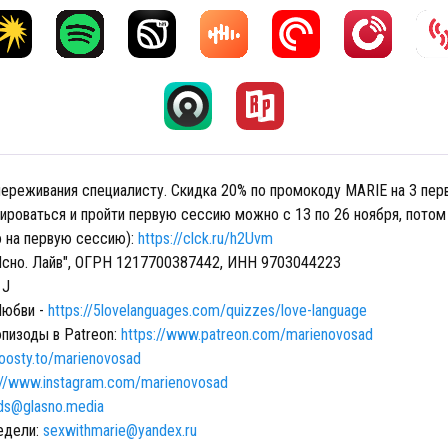
переживания специалисту. Скидка 20% по промокоду MARIE на 3 пер
рироваться и пройти первую сессию можно с 13 по 26 ноября, потом
о на первую сессию):
https://clck.ru/h2Uvm
Ясно. Лайв", ОГРН 1217700387442, ИНН 9703044223
1J
Любви -
https://5lovelanguages.com/quizzes/love-language
пизоды в Patreon:
https://www.patreon.com/marienovosad
boosty.to/marienovosad
://www.instagram.com/marienovosad
ds@glasno.media
едели:
sexwithmarie@yandex.ru