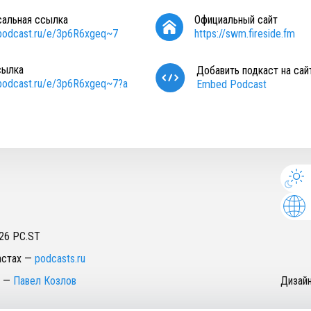
сальная ссылка
Официальный сайт
/podcast.ru/e/3p6R6xgeq~7
https://swm.fireside.fm
сылка
Добавить подкаст на сай
/podcast.ru/e/3p6R6xgeq~7?a
Embed Podcast
26
PC.ST
астах
—
podcasts.ru
—
Павел Козлов
Дизай