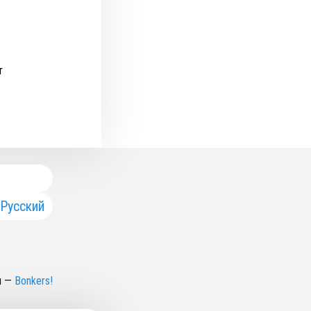
т
Русский
н
—
Bonkers!