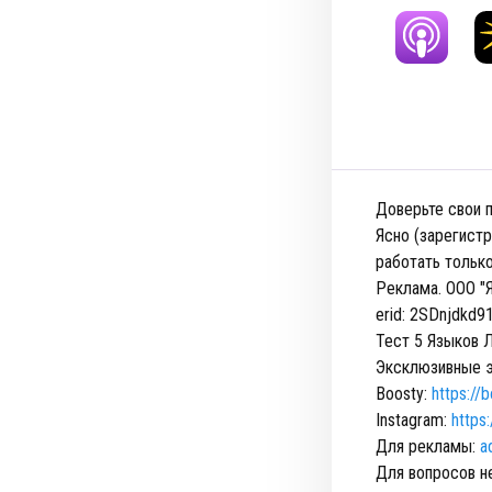
Доверьте свои 
Ясно (зарегист
работать тольк
Реклама. ООО "
erid: 2SDnjdkd9
Тест 5 Языков 
Эксклюзивные э
Boosty:
https://
Instagram:
https
Для рекламы:
a
Для вопросов н