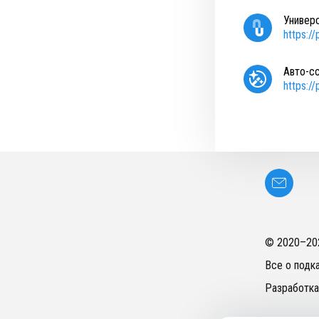
Универ
https:/
Авто-с
https:/
© 2020–
20
Все о подк
Разработка