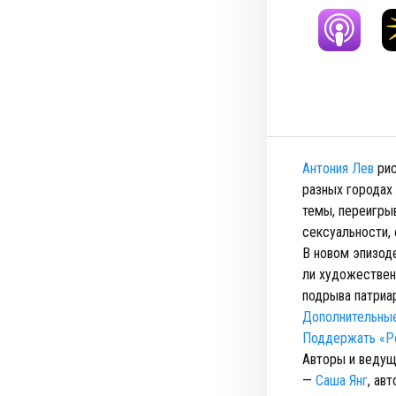
Антония Лев
рис
разных городах
темы, переигры
сексуальности,
В новом эпизоде
ли художествен
подрыва патриа
Дополнительные
Поддержать «Ро
Авторы и ведущ
—
Саша Янг
, ав