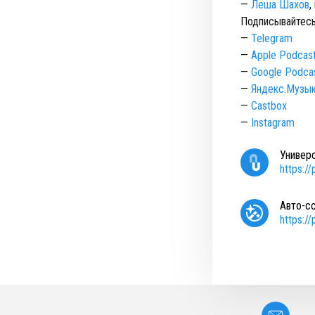
—
Леша Шахов
,
Подписывайтесь
—
Telegram
—
Apple Podcas
—
Google Podca
—
Яндекс.Музы
—
Castbox
—
Instagram
Универ
https:/
Авто-с
https:/