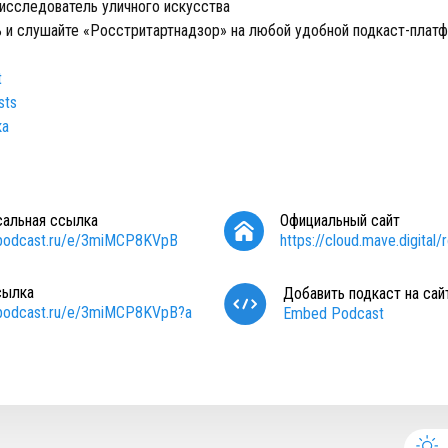
 исследователь уличного искусства
 и слушайте «Росстритартнадзор» на любой удобной подкаст-плат
t
sts
ка
сальная ссылка
Официальный сайт
/podcast.ru/e/3miMCP8KVpB
https://cloud.mave.digital/
сылка
Добавить подкаст на сай
/podcast.ru/e/3miMCP8KVpB?a
Embed Podcast