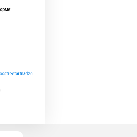
форме:
rosstreetartnadzor.ru
т