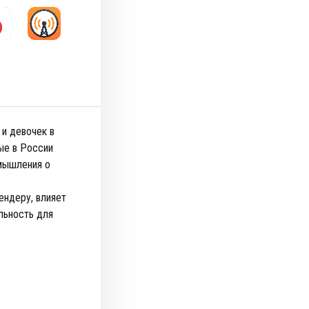
 и девочек в
ые в России
змышления о
ендеру, влияет
льность для