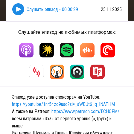
Слушать эпизод
•
00:00:29
25.11.2025
Слушайте эпизод на любимых платформах:
Эпизод уже доступен спонсорам на YouTube:
https://youtu.be/1nr54zo9uao?si=_aWBUt6_q_lNATHM
А также на Patreon:
https://www.patreon.com/ECHOFM/
всем патронам «Эха» от первого уровня («Друг») и
выше.
Екатерина Шульман и Галина Юзефович обсуждают