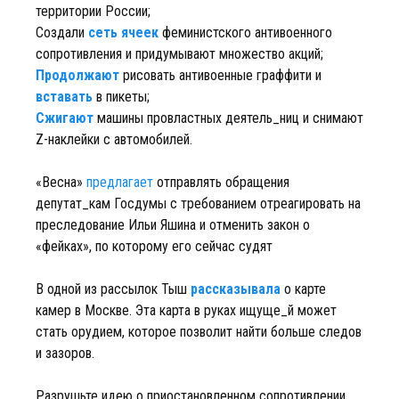
территории России;
Создали
сеть ячеек
феминистского антивоенного
сопротивления и придумывают множество акций;
Продолжают
рисовать антивоенные граффити и
вставать
в пикеты;
Сжигают
машины провластных деятель_ниц и снимают
Z-наклейки с автомобилей.
«Весна»
предлагает
отправлять обращения
депутат_кам Госдумы с требованием отреагировать на
преследование Ильи Яшина и отменить закон о
«фейках», по которому его сейчас судят
В одной из рассылок Тыш
рассказывала
о карте
камер в Москве. Эта карта в руках ищуще_й может
стать орудием, которое позволит найти больше следов
и зазоров.
Разрушьте идею о приостановленном сопротивлении,