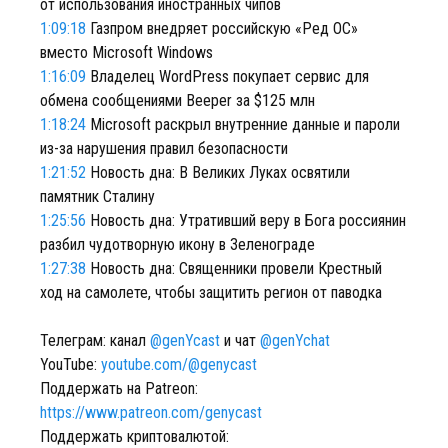
от использования иностранных чипов
1:09:18
Газпром внедряет российскую «Ред ОС»
вместо Microsoft Windows
1:16:09
Владелец WordPress покупает сервис для
обмена сообщениями Beeper за $125 млн
1:18:24
Microsoft раскрыл внутренние данные и пароли
из-за нарушения правил безопасности
1:21:52
Новость дна: В Великих Луках освятили
памятник Сталину
1:25:56
Новость дна: Утративший веру в Бога россиянин
разбил чудотворную икону в Зеленограде
1:27:38
Новость дна: Священники провели Крестный
ход на самолете, чтобы защитить регион от паводка
Телеграм: канал
@genYcast
и чат
@genYchat
YouTube:
youtube.com/@genycast
Поддержать на Patreon:
https://www.patreon.com/genycast
Поддержать криптовалютой: