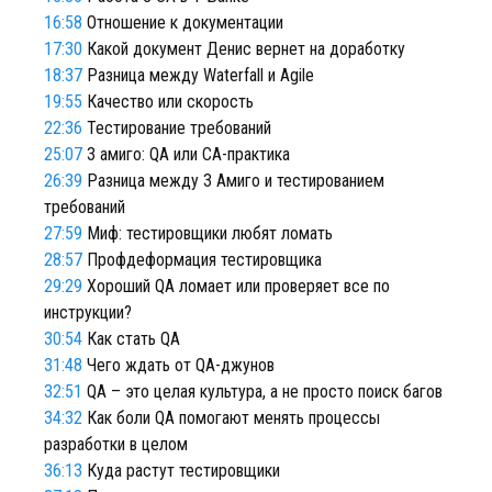
16:58
Отношение к документации
17:30
Какой документ Денис вернет на доработку
18:37
Разница между Waterfall и Agile
19:55
Качество или скорость
22:36
Тестирование требований
25:07
3 амиго: QA или СА-практика
26:39
Разница между 3 Амиго и тестированием
требований
27:59
Миф: тестировщики любят ломать
28:57
Профдеформация тестировщика
29:29
Хороший QA ломает или проверяет все по
инструкции?
30:54
Как стать QA
31:48
Чего ждать от QA-джунов
32:51
QA – это целая культура, а не просто поиск багов
34:32
Как боли QA помогают менять процессы
разработки в целом
36:13
Куда растут тестировщики