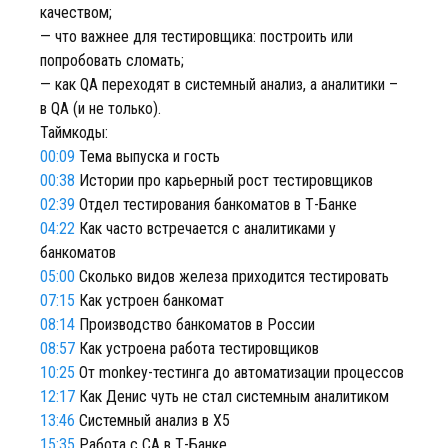
качеством;
— что важнее для тестировщика: построить или
попробовать сломать;
— как QA переходят в системный анализ, а аналитики –
в QA (и не только).
Таймкоды:
00:09
Тема выпуска и гость
00:38
Истории про карьерный рост тестировщиков
02:39
Отдел тестирования банкоматов в Т-Банке
04:22
Как часто встречается с аналитиками у
банкоматов
05:00
Сколько видов железа приходится тестировать
07:15
Как устроен банкомат
08:14
Производство банкоматов в России
08:57
Как устроена работа тестировщиков
10:25
От monkey-тестинга до автоматизации процессов
12:17
Как Денис чуть не стал системным аналитиком
13:46
Системный анализ в X5
15:35
Работа с СА в Т-Банке