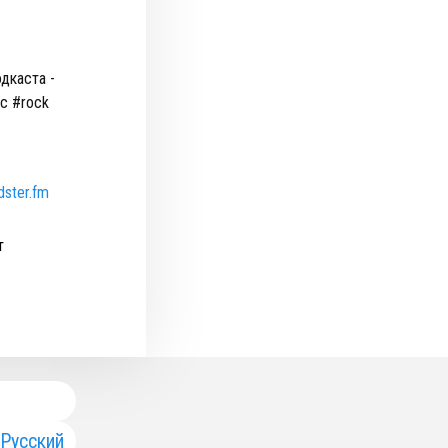
дкаста -
c #rock
odster.fm
т
Русский