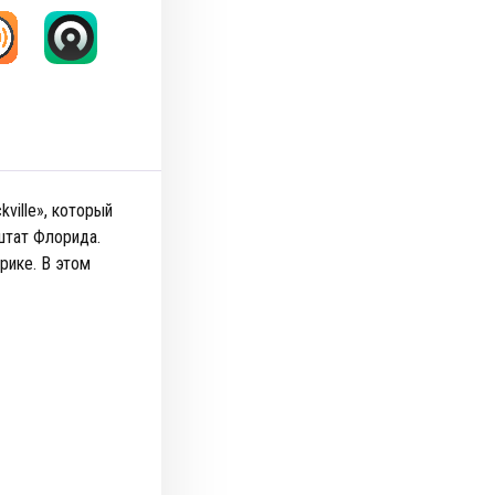
ville», который
 штат Флорида.
рике. В этом