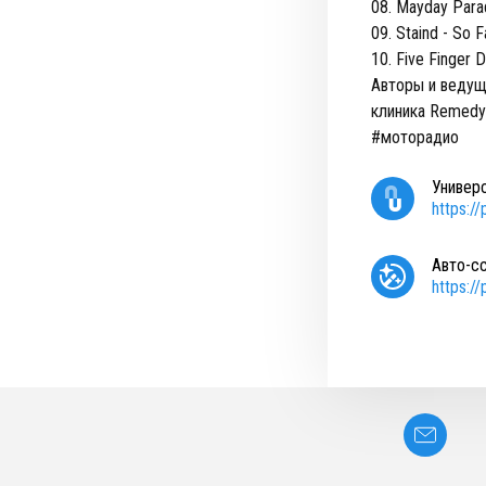
08. Mayday Para
09. Staind - So 
10. Five Finger D
Авторы и ведущ
клиника Remedy
#моторадио
Универ
https:/
Авто-с
https:/