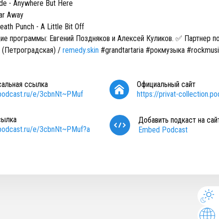
de - Anywhere But Here
Far Away
eath Punch - A Little Bit Off
ие программы: Евгений Поздняков и Алексей Куликов. ✅ Партнер по
 (Петроградская) /
remedy.skin
#grandtartaria #рокмузыка #rockmusi
сальная ссылка
Официальный сайт
/podcast.ru/e/3cbnNt~PMuf
https://privat-collection.p
сылка
Добавить подкаст на сай
/podcast.ru/e/3cbnNt~PMuf?a
Embed Podcast