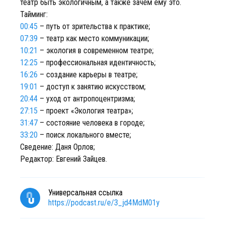
театр быть экологичным, а также зачем ему это.
Тайминг:
00:45
– путь от зрительства к практике;
07:39
– театр как место коммуникации;
10:21
– экология в современном театре;
12:25
– профессиональная идентичность;
16:26
– создание карьеры в театре;
19:01
– доступ к занятию искусством;
20:44
– уход от антропоцентризма;
27:15
– проект «Экология театра»;
31:47
– состояние человека в городе;
33:20
– поиск локального вместе;
Сведение: Даня Орлов;
Редактор: Евгений Зайцев.
Универсальная ссылка
https://podcast.ru/e/3_jd4MdM01y