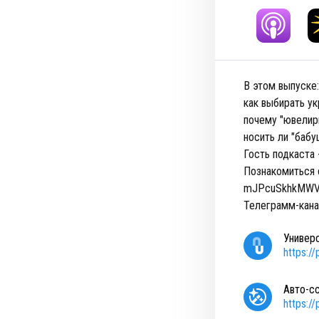
В этом выпуске:
как выбирать ук
почему "ювелирк
носить ли "бабу
Гость подкаста
Познакомиться 
mJPcuSkhkMWV
Телеграмм-кана
Универ
https:
Авто-с
https: