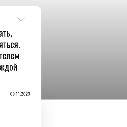
ать,
яться.
ателем
еждой
09.11.2023