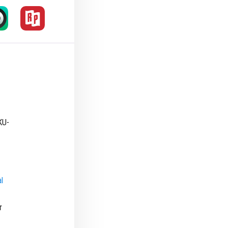
KU-
l
т