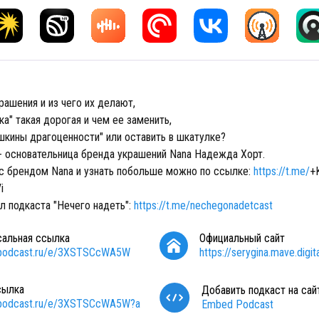
рашения и из чего их делают,
а" такая дорогая и чем ее заменить,
шкины драгоценности" или оставить в шкатулке?
 - основательница бренда украшений Nana Надежда Хорт.
с брендом Nana и узнать побольше можно по ссылке:
https://t.me/
+
i
л подкаста "Нечего надеть":
https://t.me/nechegonadetcast
сальная ссылка
Официальный сайт
//podcast.ru/e/3XSTSCcWA5W
https://serygina.mave.digita
сылка
Добавить подкаст на сай
//podcast.ru/e/3XSTSCcWA5W?a
Embed Podcast