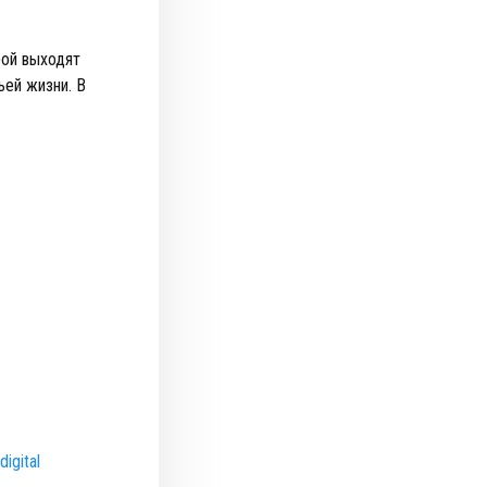
рой выходят
ьей жизни. В
igital