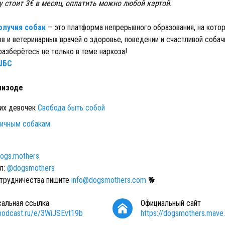
у стоит 3€ в месяц, оплатить можно любой картой.
олучия собак
– это платформа непрерывного образования, на кото
в и ветеринарных врачей о здоровье, поведении и счастливой собач
разберётесь не только в теме наркоза!
ШБС
пизоде
их девочек
Свобода быть собой
личным собакам
dogs.mothers
л:
@‌dogsmothers
трудничества пишите
info@dogsmothers.com
🐕
сальная ссылка
Официальный сайт
/podcast.ru/e/3WiJSEvt19b
https://dogsmothers.mave.d