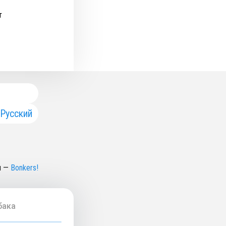
т
Русский
н
—
Bonkers!
бака