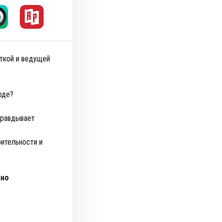
ткой и ведущей
оде?
правдывает
рительности и
нно