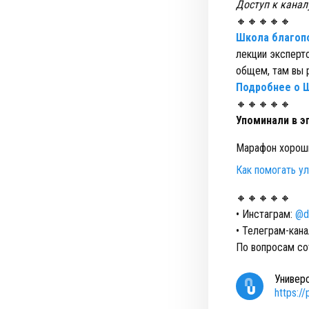
Доступ к канал
🔸🔸🔸🔸🔸
Школа благоп
лекции эксперто
общем, там вы 
Подробнее о 
🔸🔸🔸🔸🔸
Упоминали в э
Марафон хорош
Как помогать у
🔸🔸🔸🔸🔸
• Инстаграм:
@‌
• Телеграм-кана
По вопросам со
Универ
https:/