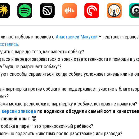
или про любовь и пёсиков с
Анастасией Макухой
– гештальт-терапев
сстались
.
удить в паре до того, как завести собаку?
аться и передоговариваться о зонах ответственности и помощи в ух
да “муж не разрешает собаку”?
вуют способы справляться, когда собака усложняет жизнь или не о
сли партнёр:ка против собаки и не поддерживает участие в благотво
ных?
ами можно расположить партнёр:ку к собаке, которая не нравится?
 версии эпизода
по подписке обсудили самый хот и качестве
 личный опыт
😈
о собака в паре – это тренировочный ребёнок?
логично поделить животных после расставания или развода?