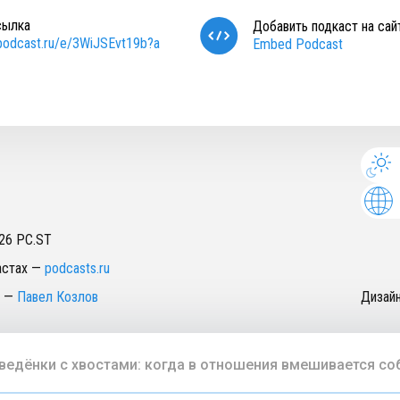
сылка
Добавить подкаст на сай
/podcast.ru/e/3WiJSEvt19b?a
Embed Podcast
26
PC.ST
астах
—
podcasts.ru
—
Павел Козлов
Дизай
ведёнки с хвостами: когда в отношения вмешивается со