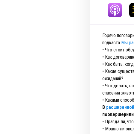
Горячо поговор
подкаста
Мы ра
• Что стоит обс
• Как договарив
• Как быть, ког
• Какие сущест
ожиданий?
• Что делать, е
спасении живот
• Какими способ
В
расширенной
поовершерили
• Правда ли, чт
• Можно ли эко