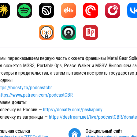
 мы пересказываем первую часть сюжета франшизы Metal Gear Solid
я сюжетов MGS3, Portable Ops, Peace Walker и MGSV. Выполняем за
говоры и предательства, а затем пытаемся построить государство 
родины.
ttps://boosty.to/podcastcbr
https://www.patreon.com/podcastCBR
маем донаты:
копеечку из России —
https://donatty.com/pashapony
копеечку из заграницы —
https://destream.net/live/podcastCBR/donate
сальная ссылка
Официальный сайт