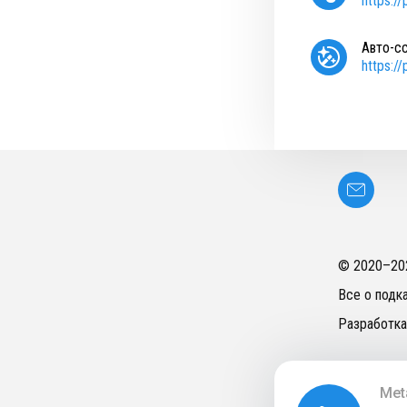
https:/
Авто-с
https:/
© 2020–
20
Все о подк
Разработка
Met