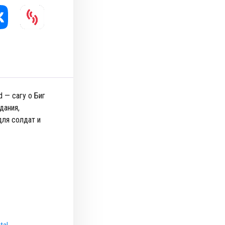
 — сагу о Биг
дания,
для солдат и