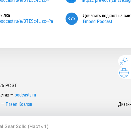
/podcast.ru/e/3TESc4Llzc~
https://previously.mave.digi
сылка
Добавить подкаст на сай
/podcast.ru/e/3TESc4Llzc~?a
Embed Podcast
26
PC.ST
астах
—
podcasts.ru
—
Павел Козлов
Дизай
al Gear Solid (Часть 1)