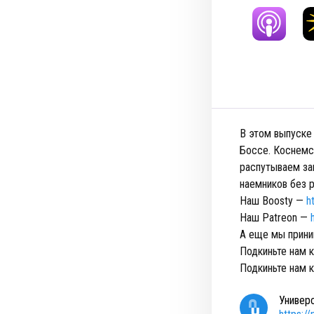
В этом выпуске
Боссе. Коснемс
распутываем за
наемников без 
Наш Boosty —
h
Наш Patreon —
А еще мы прини
Подкиньте нам 
Подкиньте нам 
Универ