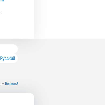
tal
т
Русский
н
—
Bonkers!