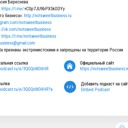
сия Береснева:
:
https://t.me/
+C0p7JU9bPX5kODYy
го бизнеса»:
http://notsweetbusiness.ru
agram.com/notsweetbusiness
s://vk.com/notsweetbusiness
:
https://t.me/notsweetbusiness
usiness@gmail.com
eta признаны экстремистскими и запрещены на территории России
сальная ссылка
Официальный сайт
/podcast.ru/e/3QGQnM34HR
https://notsweetbusiness.m
сылка
Добавить подкаст на сай
/podcast.ru/e/3QGQnM34HR?a
Embed Podcast