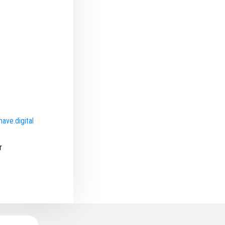
ave.digital
т