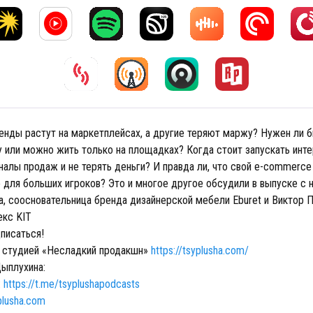
енды растут на маркетплейсах, а другие теряют маржу? Нужен ли б
у или можно жить только на площадках? Когда стоит запускать инт
налы продаж и не терять деньги? И правда ли, что свой e-commerce
 для больших игроков? Это и многое другое обсудили в выпуске c 
а, соосновательница бренда дизайнерской мебели Eburet и Виктор 
кс KIT
писаться!
 студией «Несладкий продакшн»
https://tsyplusha.com/
ыплухина:
:
https://t.me/tsyplushapodcasts
yplusha.com