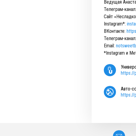
Ведущая Анаста
Телеграм-канал
Сайт «Несладко
Instagram*:
inst
ВКонтакте:
http
Телеграм-канал
Email:
notsweetb
*Instagram и M
Универ
https:/
Авто-с
https:/