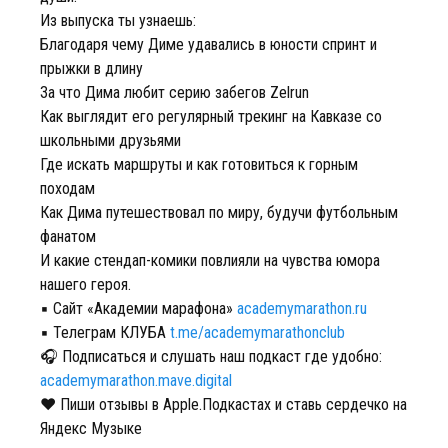
Из выпуска ты узнаешь:
Благодаря чему Диме удавались в юности спринт и
прыжки в длину
За что Дима любит серию забегов Zelrun
Как выглядит его регулярный трекинг на Кавказе со
школьными друзьями
Где искать маршруты и как готовиться к горным
походам
Как Дима путешествовал по миру, будучи футбольным
фанатом
И какие стендап-комики повлияли на чувства юмора
нашего героя.
▪️ Сайт «Академии марафона»
academymarathon.ru
▪️ Телеграм КЛУБА
t.me/academymarathonclub
🎧 Подписаться и слушать наш подкаст где удобно:
academymarathon.mave.digital
❤️ Пиши отзывы в Apple.Подкастах и ставь сердечко на
Яндекс Музыке