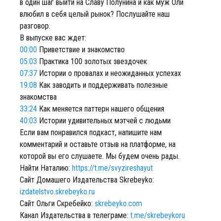
в один шаг выйти на Славу Полунина и как муж Оли
влюбил в себя целый рынок? Послушайте наш
разговор.
В выпуске вас ждет:
00:00
Приветствие и знакомство
05:03
Практика 100 золотых звездочек
07:37
Истории о провалах и неожиданных успехах
19:08
Как заводить и поддерживать полезные
знакомства
33:24
Как меняется паттерн нашего общения
40:03
Истории удивительных мэтчей с людьми
Если вам понравился подкаст, напишите нам
комментарий и оставьте отзыв на платформе, на
которой вы его слушаете. Мы будем очень рады.
Найти Наталию:
https://t.me/svyzireshayut
Сайт Домашего Издательства Skrebeyko:
izdatelstvo.skrebeyko.ru
Сайт Ольги Скребейко:
skrebeyko.com
Канал Издательства в телеграме:
t.me/skrebeykoru