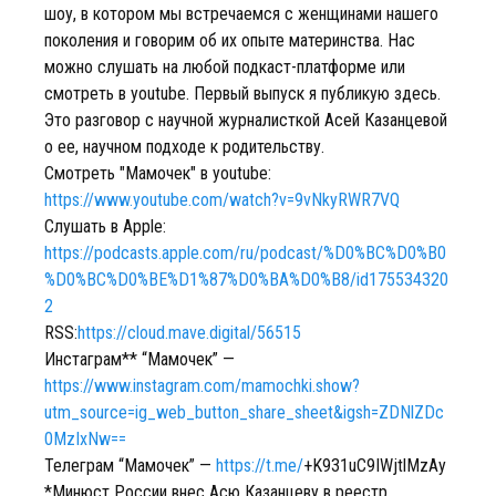
шоу, в котором мы встречаемся с женщинами нашего
поколения и говорим об их опыте материнства. Нас
можно слушать на любой подкаст-платформе или
смотреть в youtube. Первый выпуск я публикую здесь.
Это разговор с научной журналисткой Асей Казанцевой
о ее, научном подходе к родительству.
Смотреть "Мамочек" в youtube:
https://www.youtube.com/watch?v=9vNkyRWR7VQ
Слушать в Apple:
https://podcasts.apple.com/ru/podcast/%D0%BC%D0%B0
%D0%BC%D0%BE%D1%87%D0%BA%D0%B8/id175534320
2
RSS:
https://cloud.mave.digital/56515
Инстаграм** “Мамочек” —
https://www.instagram.com/mamochki.show?
utm_source=ig_web_button_share_sheet&igsh=ZDNlZDc
0MzIxNw==
Телеграм “Мамочек” —
https://t.me/
+K931uC9IWjtlMzAy
*Минюст России внес Асю Казанцеву в реестр