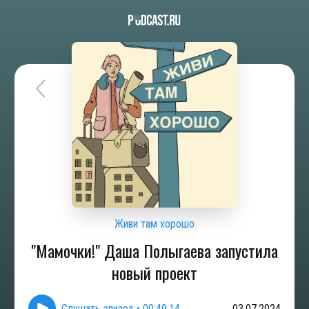
Живи там хорошо
"Мамочки!" Даша Полыгаева запустила
новый проект
Слушать эпизод
•
00:49:14
03.07.2024