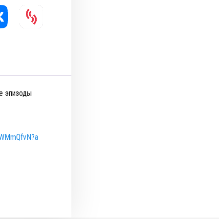
се эпизоды
tMWMmQfvN?a