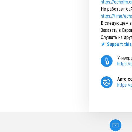
https://echofm.o
Не работает са
https://t.me/ech
В следующем вы
Заказать в Евро
Слушать на дру
★ Support this
Универ
https:/
Авто-с
https:/