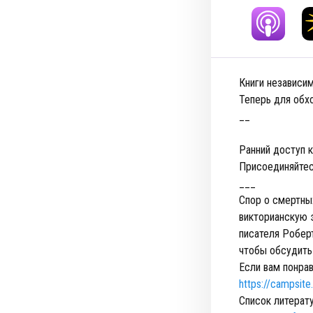
Книги независи
Теперь для обх
__
Ранний доступ к
Присоединяйтес
___
Спор о смертны
викторианскую 
писателя Робер
чтобы обсудить
Если вам понрав
https://campsit
Список литерат