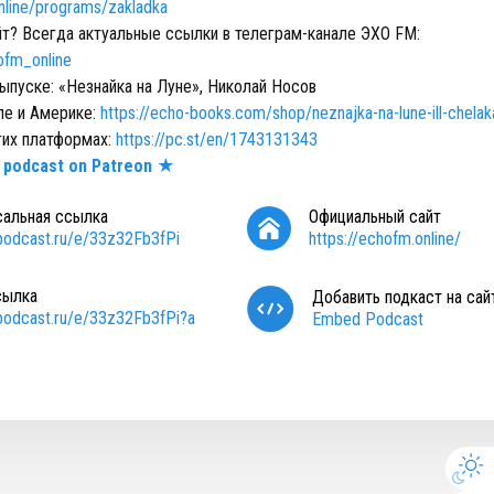
nline/programs/zakladka
йт? Всегда актуальные ссылки в телеграм-канале ЭХО FM:
ofm_online
пуске: «Незнайка на Луне», Николай Носов
пе и Америке:
https://echo-books.com/shop/neznajka-na-lune-ill-chelak
гих платформах:
https://pc.st/en/1743131343
 podcast on Patreon ★
сальная ссылка
Официальный сайт
/podcast.ru/e/33z32Fb3fPi
https://echofm.online/
сылка
Добавить подкаст на сай
/podcast.ru/e/33z32Fb3fPi?a
Embed Podcast