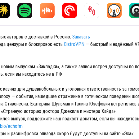
мых авторов с доставкой в Россию.
Заказать
ода цензуры и блокировок есть
BistroVPN
— быстрый и надёжный V
 новым выпускам «Закладки», а также записи встреч доступны по п
ь, если вы находитесь не в РФ
х казнях для душевнобольных и уголовная ответственность за гомо
эпоху — события, нашедшее отражение в готическом поведении шо
та Стивенсона. Екатерина Шульман и Галина Юзефович встретились 
 «Странную историю доктора Джекила и мистера Хайда».
ился выпуск, поддержите наш подкаст донатом, если вы находитесь
e.bio/echofm
уры и расшифровка эпизода скоро будут доступны на сайте «Эха»: