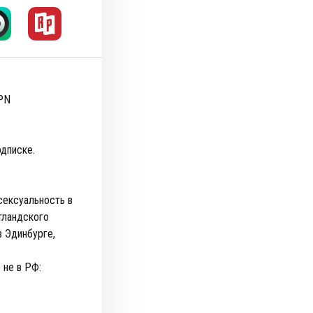
PN
одписке.
сексуальность в
тландского
в Эдинбурге,
 не в РФ: