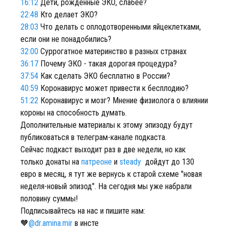
16:12
Дети, рожденные ЭКО, слабее?
22:48
Кто делает ЭКО?
28:03
Что делать с оплодотворенными яйцеклетками,
если они не понадобились?
32:00
Суррогатное материнство в разных странах
36:17
Почему ЭКО - такая дорогая процедура?
37:54
Как сделать ЭКО бесплатно в России?
40:59
Коронавирус может привести к бесплодию?
51:22
Коронавирус и мозг? Мнение физиолога о влиянии
короны на способность думать.
Дополнительные материалы к этому эпизоду будут
публиковаться в телеграм-канале подкаста.
Сейчас подкаст выходит раз в две недели, но как
только донаты на
патреоне
и
steady
дойдут до 130
евро в месяц, я тут же вернусь к старой схеме "новая
неделя-новый эпизод". На сегодня мы уже набрали
половину суммы!
Подписывайтесь на нас и пишите нам:
🧡
@dr.amina.mir
в инсте