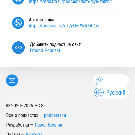
https://redbarn.ru/podcast/dom-dlya-zhizni/
Авто-ссылка
https://podcast.ru/e/2yDvPW4ZAGx?a
Добавить подкаст на сайт
Embed Podcast
Русский
© 2020–
2026
PC.ST
Все о подкастах
—
podcasts.ru
Разработка
—
Павел Козлов
Дизайн
—
Bonkers!