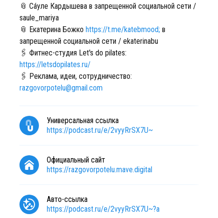
📎 Са́уле Кардышева в запрещенной социальной сети /
saule_mariya
📎 Екатерина Божко
https://t.me/katebmood;
в
запрещенной социальной сети / ekaterinabu
🖇️ Фитнес-студия Let's do pilates:
https://letsdopilates.ru/
🖇️ Реклама, идеи, сотрудничество:
razgovorpotelu@gmail.com
Универсальная ссылка
https://podcast.ru/e/2vyyRrSX7U~
Официальный сайт
https://razgovorpotelu.mave.digital
Авто-ссылка
https://podcast.ru/e/2vyyRrSX7U~?a