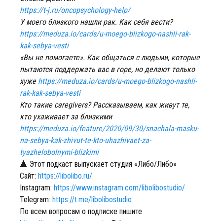
https://t-j.ru/oncopsychology-help/
У моего близкого нашли рак. Как себя вести?
https://meduza.io/cards/u-moego-blizkogo-nashli-rak-
kak-sebya-vesti
«Вы не помогаете». Как общаться с людьми, которые
пытаются поддержать вас в горе, но делают только
хуже
https://meduza.io/cards/u-moego-blizkogo-nashli-
rak-kak-sebya-vesti
Кто такие caregivers? Рассказываем, как живут те,
кто ухаживает за близкими
https://meduza.io/feature/2020/09/30/snachala-masku-
na-sebya-kak-zhivut-te-kto-uhazhivaet-za-
tyazhelobolnymi-blizkimi
🔺 Этот подкаст выпускает студия «Либо/Либо»
Сайт:
https://libolibo.ru/
Instagram:
https://www.instagram.com/libolibostudio/
Telegram:
https://t.me/libolibostudio
По всем вопросам о подписке пишите