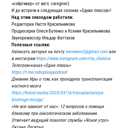
«кэйргивер» от англ. caregiver).
И до встречи в следующих сезонах «Одних плюсов»!
Над этим эпизодом работали:
Редакторка Настя Красильникова
Продюсерки Олеся Бутенко и Ксения Красильникова
Звукорежиссер Ильдар Фаттахов
Полезные ссылки:
Написать авторке на почту
wenween2@gmail.com
или
в инстаграм
https://www.instagram.com/rita_chalova
Телеграм-канал «Одни плюсы»
https://t.me/odniplusypodcast
Дневник Иры о том, как проходила трансплантация
костного мозга
https://holod.media/2025/03/16/transplantatsiya-
kostnogo-mozga/
«Не все зависит от нас»: 12 вопросов о помощи
близкому при онкологическом заболевании.
Отвечает ведущий психолог службы «Ясное утро»
Оксана Десятых