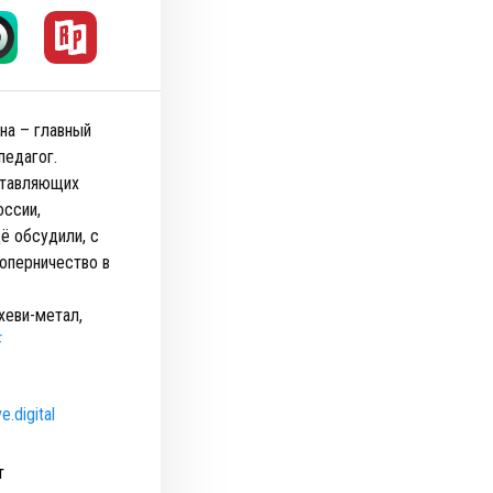
на – главный
педагог.
ставляющих
оссии,
ё обсудили, с
оперничество в
хеви-метал,
F
e.digital
т