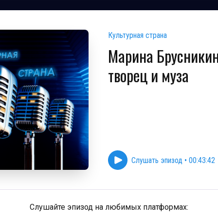
Культурная cтрана
Марина Брусникин
творец и муза
Слушать эпизод
•
00:43:42
Слушайте эпизод на любимых платформах: