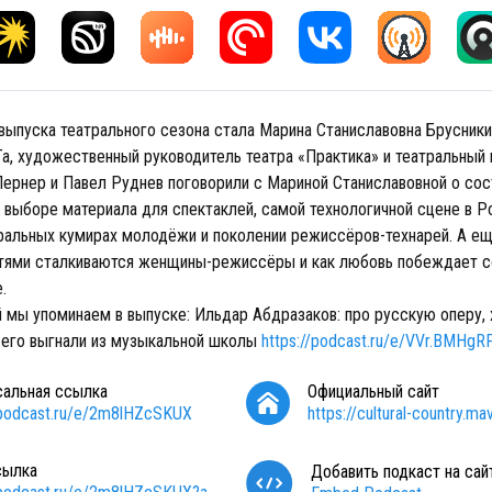
 выпуска театрального сезона стала Марина Станиславовна Брусники
, художественный руководитель театра «Практика» и театральный 
ернер и Павел Руднев поговорили с Мариной Станиславовной о со
, выборе материала для спектаклей, самой технологичной сцене в Р
тральных кумирах молодёжи и поколении режиссёров-технарей. А ещ
тями сталкиваются женщины-режиссёры и как любовь побеждает с
е.
й мы упоминаем в выпуске: Ильдар Абдразаков: про русскую оперу, 
 его выгнали из музыкальной школы
https://podcast.ru/e/VVr.BMHgR
сальная ссылка
Официальный сайт
/podcast.ru/e/2m8lHZcSKUX
https://cultural-country.mav
сылка
Добавить подкаст на сай