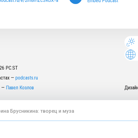
/podcast.ru/e/2m8lHZcSKUX?a
Embed Podcast
26
PC.ST
астах
—
podcasts.ru
—
Павел Козлов
Дизай
ина Брусникина: творец и муза