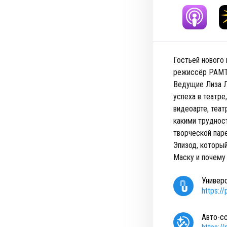
Гостьей нового
режиссёр РАМТа
Ведущие Лиза Л
успеха в театре
видеоарте, теа
какими труднос
творческой пар
Эпизод, которы
Маску и почему
Универ
https:/
Авто-с