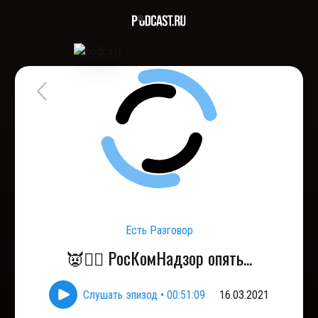
Есть Разговор
👿🏴‍☠️ РосКомНадзор опять...
Слушать эпизод
•
00:51:09
16.03.2021