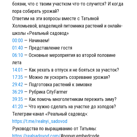
боязни, что с твоим участком что-то случится? И когда
пора собирать урожай?
Ответим на эти вопросы вместе с Татьяной
Холомьевой, владелицей питомника растений и онлайн-
школы «Реальный садовод»
00:00
— Начинаем!
01:40
— Представление гостя
06:10
— Основные мероприятия во второй половине
лета
14:01
— Как уехать в отпуск и не бояться за участок?
17:35
— Можно ли ускорить созревание урожая?
29:42
— Подготовка растений к зимовке
36:29
— Рубрика CityFarmer
39:35
— Как помочь многолетникам пережить зиму?
41:20
— Что нужно сделать на участке до холодов?
Телеграм-канал «Реальный садовод»:
https://t.me/realnyi_sadovod
Руководства по выращиванию от Татьяны:
https://realsadovod.com/
#popup:embedcode