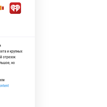
и
жета и крупных
ый отрезок
льшое, но
или
ontent