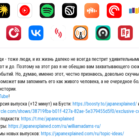
и - тоже люди, и их жизнь далеко не всегда пестрит удивительным
от и до. Поэтому на этот раз я не обещаю вам захватывающего сю
бытий. Но, думаю, именно этот, честно признаюсь, довольно скучн
поможет вам запомнить его как живого человека, а не очередное бо
 истории.
Tube
!
рсия выпуска (+12 минут) на Бусти:
https://boosty.to/japanexplained/
circle.com/shows/38719fba-b01f-427a-82ae-5e379455d5f0/exclusive-c
 подкаста:
https://t.me/japanexplained
уры:
https://japanexplained.com/ru/williamadams-ru/
емы новых выпусков:
https://japanexplained.com/ru/topic-ideas/