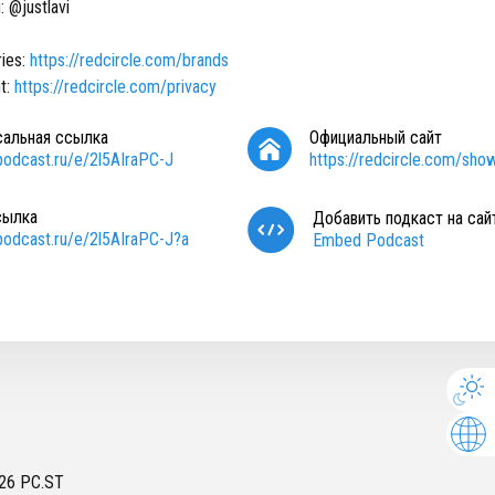
 @justlavi
ries:
https://redcircle.com/brands
t:
https://redcircle.com/privacy
сальная ссылка
Официальный сайт
/podcast.ru/e/2l5AIraPC-J
https://redcircle.com/sho
сылка
Добавить подкаст на сай
/podcast.ru/e/2l5AIraPC-J?a
Embed Podcast
26
PC.ST