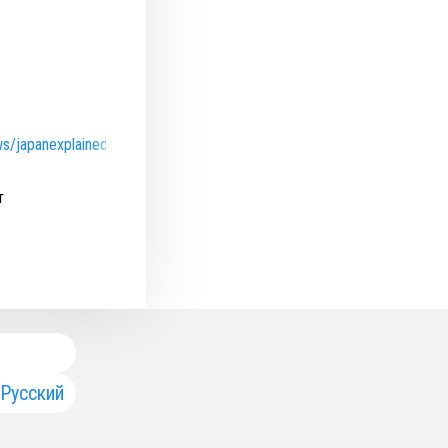
ws/japanexplainedru
т
Русский