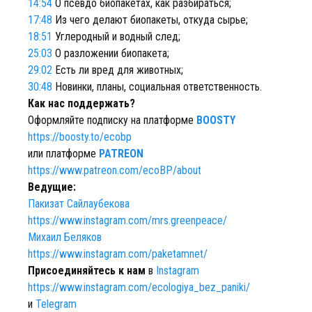
14:54
О псевдо биопакетах, как разбираться;
17:48
Из чего делают биопакеты, откуда сырье;
18:51
Углеродный и водный след;
25:03
О разложении биопакета;
29:02
Есть ли вред для животных;
30:48
Новинки, планы, социальная ответственность.
Как нас поддержать?
Оформляйте подписку на платформе
BOOSTY
https://boosty.to/ecobp
или платформе
PATREON
https://www.patreon.com/ecoBP/about
Ведущие:
Пакизат Сайлаубекова
https://www.instagram.com/mrs.greenpeace/
Михаил Беляков
https://www.instagram.com/paketamnet/
Присоединяйтесь к нам
в
Instagram
https://www.instagram.com/ecologiya_bez_paniki/
и
Telegram