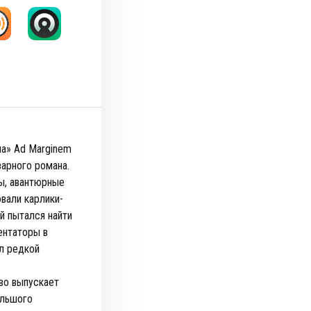
ла» Ad Marginem
арного романа.
ы, авантюрные
вали карлики-
й пытался найти
ентаторы в
ыл редкой
во выпускает
ольшого