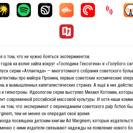
я о том, что не нужно бояться экспериментов.
 годов на волне хайпа вокруг «Господина Гексогена» и «Голубого са
пуск серии «Атлантида» — многотомного собрания советского бульв
детективы про майора Пронина, первые советские космические опер
знь в вымышленных капиталистических странах. А ещё в них действо
ы и гипнотроны. Идеологом серии выступил Михаил Котомин, которы
ент современной российской массовой культуры. И хотя наши комм
на том, что эксперимент с переизданием советского pulp fiction б
rginem, тем не менее он опередил своё время.
пизода посвящена детским книгам Ad Marginem, которые издательст
Именно с ними издатели связывают надежды на появление нового б