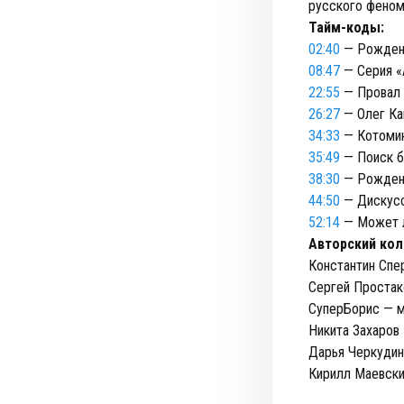
русского феноме
Тайм-коды:
02:40
— Рождени
08:47
— Серия «
22:55
— Провал 
26:27
— Олег Ка
34:33
— Котомин
35:49
— Поиск б
38:30
— Рожден
44:50
— Дискусс
52:14
— Может л
Авторский кол
Константин Спе
Сергей Простак
СуперБорис — 
Никита Захаров
Дарья Черкудин
Кирилл Маевски