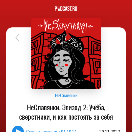
НеСлавянки
НеСлавянки. Эпизод 2: Учёба,
сверстники, и как постоять за себя
Слушать эпизод
•
01:10:21
29.11.2022