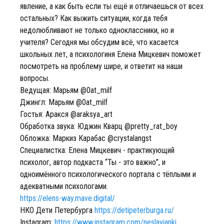
явление, а как быть если ты ещё и отличаешься от всех
остальных? Как выжить ситуации, когда тебя
недолюбливают не только одноклассники, но и
учителя? Сегодня мы обсудим всё, что касается
школьных лет, а психологиня Елена Мицкевич поможет
посмотреть на проблему шире, и ответит на наши
вопросы.
Ведущая: Марьям @0at_milf
Джингл: Марьям @0at_milf
Гостья: Аракся @araksya_art
Обработка звука: Юджин Кварц @pretty_rat_boy
Обложка: Маркиз Карабас @crystalangst
Специалистка: Елена Мицкевич - практикующий
психолог, автор подкаста “Ты - это важно”, и
одноимённого психологического портала с тёплыми и
адекватными психологами.
https://elens-way.mave.digital/
НКО Дети Петербурга
https://detipeterburga.ru/
Instagram:
https://www.instagram.com/neslavianki