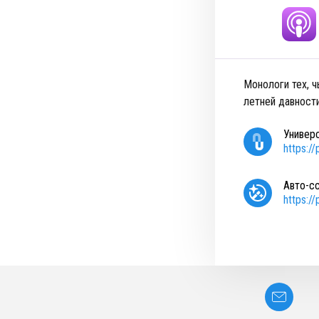
Монологи тех, ч
летней давности
Универ
https:/
Авто-с
https:/