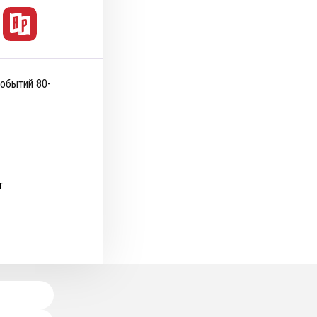
событий 80-
т