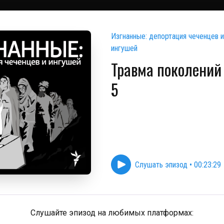
Изгнанные: депортация чеченцев и
ингушей
Травма поколений 
5
Слушать эпизод
•
00:23:29
Слушайте эпизод на любимых платформах: