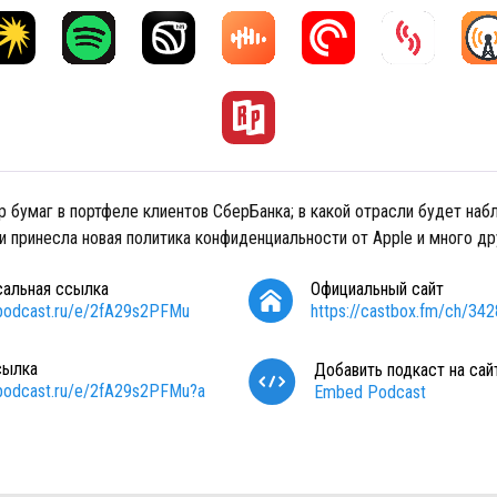
р бумаг в портфеле клиентов СберБанка; в какой отрасли будет наб
 принесла новая политика конфиденциальности от Apple и много др
сальная ссылка
Официальный сайт
/podcast.ru/e/2fA29s2PFMu
https://castbox.fm/ch/34
сылка
Добавить подкаст на сай
/podcast.ru/e/2fA29s2PFMu?a
Embed Podcast