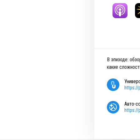
В эпизоде: обзо
какие сложности
Универ
https:/
Авто-с
https:/