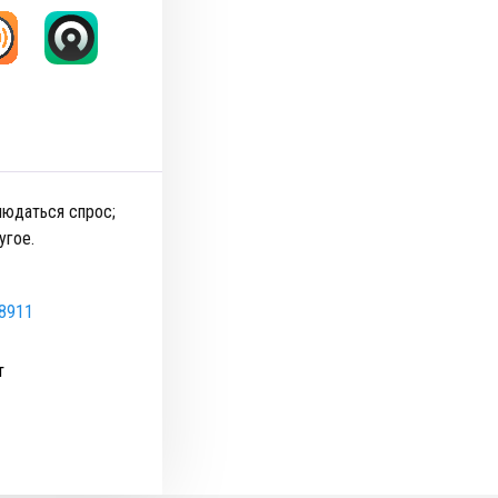
людаться спрос;
угое.
28911
т