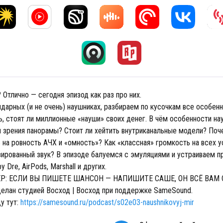
 Отлично — сегодня эпизод как раз про них.
дарных (и не очень) наушниках, разбираем по кусочкам все особенн
ь, стоят ли миллионные «науши» своих денег. В чём особенности на
ки зрения панорамы? Стоит ли хейтить внутриканальные модели? По
 на ровность АЧХ и «омность»? Как «классная» громкость на всех у
зированный звук? В эпизоде балуемся с эмуляциями и устраиваем 
 Dre, AirPods, Marshall и других.
Р: ЕСЛИ ВЫ ПИШЕТЕ ШАНСОН — НАПИШИТЕ САШЕ, ОН ВСЁ ВАМ 
делан студией Восход | Восход при поддержке SameSound.
у тут:
https://samesound.ru/podcast/s02e03-naushnikovyj-mir