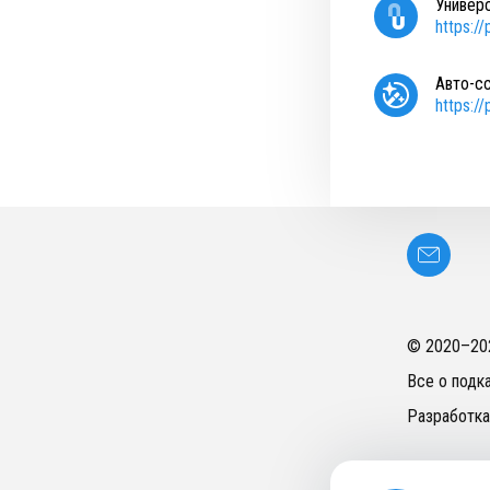
Универ
https:/
Авто-с
https:/
© 2020–
20
Все о подк
Разработка