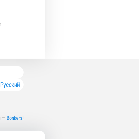
т
Русский
н
—
Bonkers!