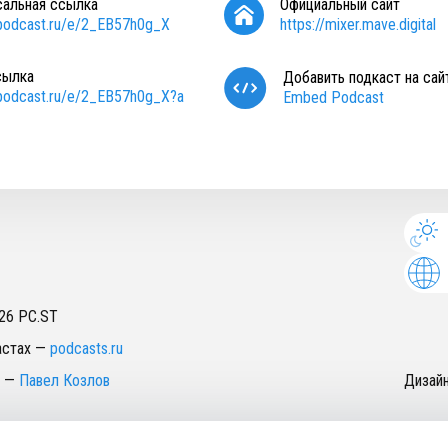
сальная ссылка
Официальный сайт
/podcast.ru/e/2_EB57h0g_X
https://mixer.mave.digital
сылка
Добавить подкаст на сай
/podcast.ru/e/2_EB57h0g_X?a
Embed Podcast
26
PC.ST
астах
—
podcasts.ru
—
Павел Козлов
Дизай