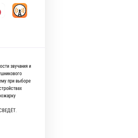
ости звучания и
ушникового
чему при выборе
стройствах
прожарку
СВЕДЁТ.